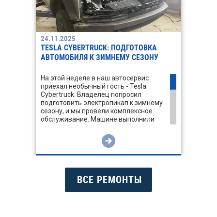
24.11.2025
TESLA CYBERTRUCK: ПОДГОТОВКА
АВТОМОБИЛЯ К ЗИМНЕМУ СЕЗОНУ
На этой неделе в наш автосервис
приехал необычный гость - Tesla
Cybertruck. Владелец попросил
подготовить электропикап к зимнему
сезону, и мы провели комплексное
обслуживание. Машине выполнили
зимний шиномонтаж с подбором и
установкой нового комплекта резины,
а также балансировку колёс и
проверку системы TPMS. Далее
заменили охлаждающую жидкость,
подготовив тепловой контур батареи
и силовой электроники к морозам.
ВСЕ РЕМОНТЫ
Дополнительно произвели
обслуживание тормозной системы.
Провели диагностику и обслуживание
подвески, включая проверку и