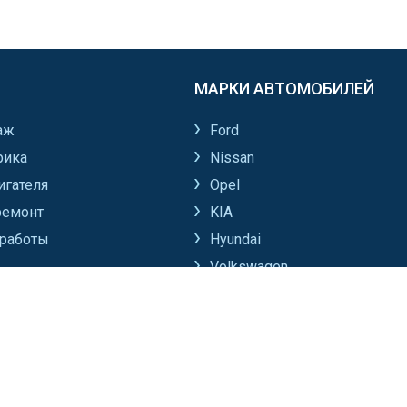
МАРКИ АВТОМОБИЛЕЙ
аж
Ford
рика
Nissan
игателя
Opel
ремонт
KIA
работы
Hyundai
Volkswagen
Все марки автомобилей