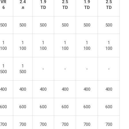
VR
2.4
1.9
2.5
1.9
2.5
6
л
TD
TD
TD
TD
500
500
500
500
500
500
1
1
1
1
1
1
100
100
100
100
100
100
1
1
-
-
-
-
500
500
400
400
400
400
400
400
600
600
600
600
600
600
700
700
700
700
700
700