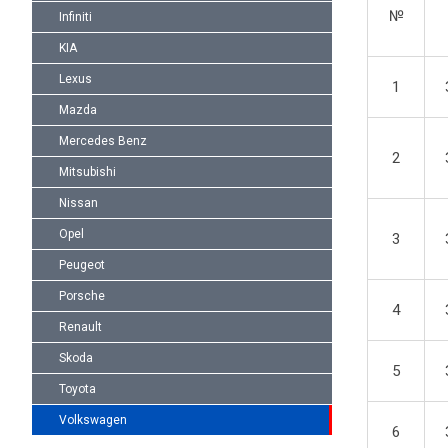
№
Infiniti
KIA
Lexus
1
Mazda
Mercedes Benz
2
Mitsubishi
Nissan
Opel
3
Peugeot
Porsche
4
Renault
Skoda
5
Toyota
Volkswagen
6