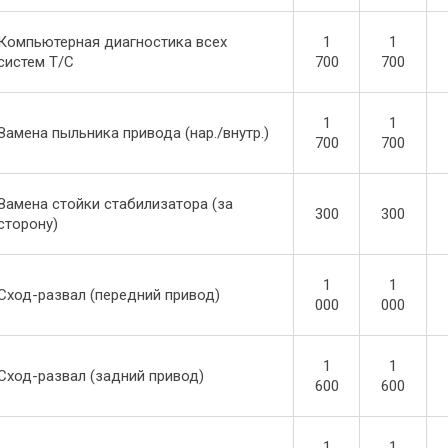
Компьютерная диагностика всех
1
1
систем Т/С
700
700
1
1
Замена пыльника привода (нар./внутр.)
700
700
Замена стойки стабилизатора (за
300
300
сторону)
1
1
Сход-развал (передний привод)
000
000
1
1
Сход-развал (задний привод)
600
600
1
1