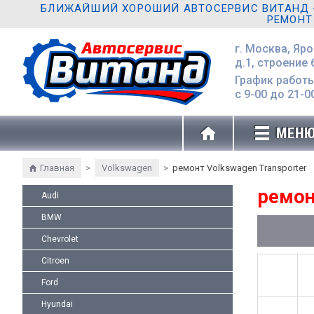
БЛИЖАЙШИЙ ХОРОШИЙ АВТОСЕРВИС ВИТАНД - 
РЕМОНТ
г. Москва, Яр
д.1, строение 
График работы
с 9-00 до 21-0
МЕН
Главная
>
Volkswagen
>
ремонт Volkswagen Transporter
ремон
Audi
BMW
Chevrolet
Citroen
Ford
Hyundai