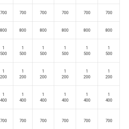
700
700
700
700
700
700
800
800
800
800
800
800
1
1
1
1
1
1
500
500
500
500
500
500
1
1
1
1
1
1
200
200
200
200
200
200
1
1
1
1
1
1
400
400
400
400
400
400
700
700
700
700
700
700