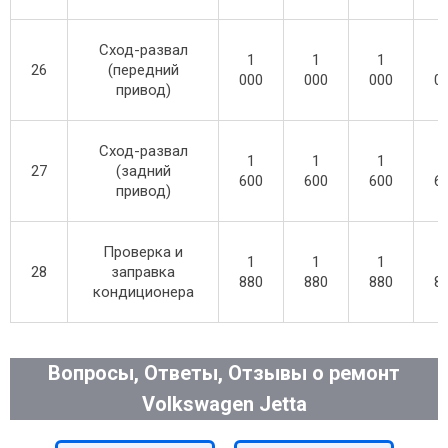
Сход-развал
1
1
1
26
(передний
000
000
000
0
привод)
Сход-развал
1
1
1
27
(задний
600
600
600
6
привод)
Проверка и
1
1
1
28
заправка
880
880
880
8
кондиционера
Вопросы, Ответы, Отзывы о ремонт
Volkswagen Jetta