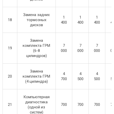
Замена задних
1
1
1
18
тормозных
400
400
400
4
дисков
Замена
комплекта ГРМ
7
7
7
19
(6-8
000
000
000
0
цилиндров)
Замена
4
4
4
20
комплекта ГРМ
700
500
500
5
(4 цилиндра)
Компьютерная
диагностика
21
700
700
700
7
(одной из
систем)