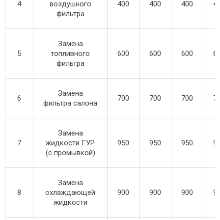
4
воздушного
400
400
400
4
фильтра
Замена
5
топливного
600
600
600
6
фильтра
Замена
6
700
700
700
7
фильтра салона
Замена
7
жидкости ГУР
950
950
950
9
(с промывкой)
Замена
8
охлаждающей
900
900
900
9
жидкости