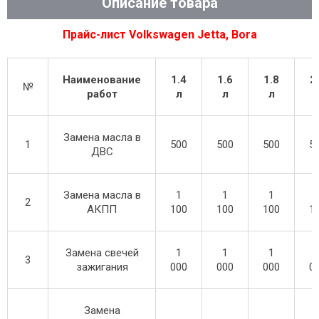
Описание товара
Прайс-лист Volkswagen Jetta, Bora
Наименование
1.4
1.6
1.8
2
№
работ
л
л
л
Замена масла в
1
500
500
500
5
ДВС
Замена масла в
1
1
1
2
АКПП
100
100
100
1
Замена свечей
1
1
1
3
зажигания
000
000
000
0
Замена