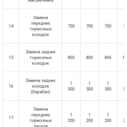
наконечника
Замена
передних
14
700
700
700
7
тормозных
колодок
Замена задних
15
тормозных
800
800
800
8
колодок
Замена задних
1
1
1
16
колодок
500
500
500
5
(барабан)
Замена
передних
1
1
1
17
тормозных
200
200
200
2
дисков