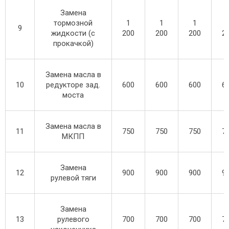
Замена
тормозной
1
1
1
9
жидкости (с
200
200
200
2
прокачкой)
Замена масла в
10
редукторе зад.
600
600
600
6
моста
Замена масла в
11
750
750
750
7
МКПП
Замена
12
900
900
900
9
рулевой тяги
Замена
13
рулевого
700
700
700
7