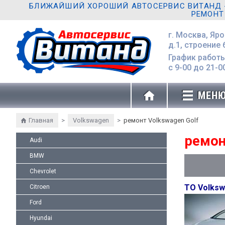
БЛИЖАЙШИЙ ХОРОШИЙ АВТОСЕРВИС ВИТАНД - 
РЕМОНТ
г. Москва, Яр
д.1, строение 
График работы
с 9-00 до 21-0
МЕН
Главная
>
Volkswagen
>
ремонт Volkswagen Golf
ремон
Audi
BMW
Chevrolet
ТО Volksw
Citroen
Ford
Hyundai