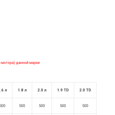
 мотора) данной марки
.6 л
1.8 л
2.0 л
1.9 TD
2.0 TD
500
500
500
500
500