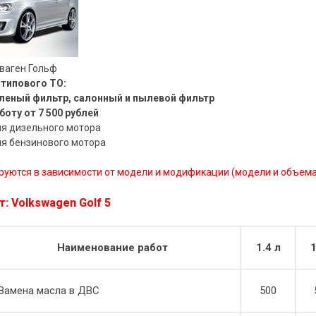
ваген Гольф
типового ТО:
леный фильтр, салонный и пылевой фильтр
боту от 7 500 рублей
ля дизельного мотора
ля бензинового мотора
руются в зависимости от модели и модификации (модели и объема
т: Volkswagen Golf 5
Наименование работ
1.4 л
1
Замена масла в ДВС
500