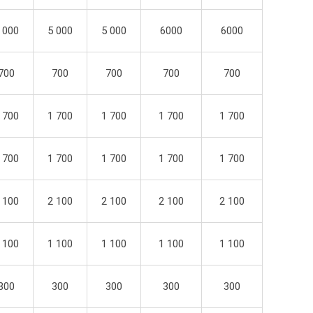
 000
5 000
5 000
6000
6000
700
700
700
700
700
 700
1 700
1 700
1 700
1 700
 700
1 700
1 700
1 700
1 700
 100
2 100
2 100
2 100
2 100
 100
1 100
1 100
1 100
1 100
300
300
300
300
300