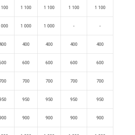
 100
1 100
1 100
1 100
1 100
 000
1 000
1 000
-
-
400
400
400
400
400
600
600
600
600
600
700
700
700
700
700
950
950
950
950
950
900
900
900
900
900