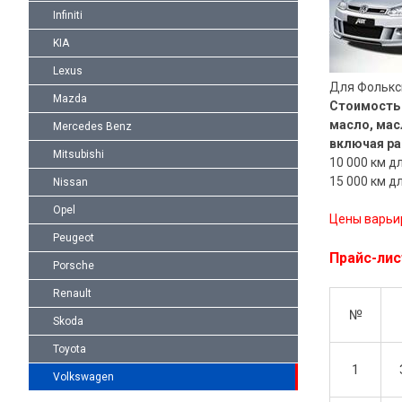
Infiniti
KIA
Lexus
Для Фолькс
Mazda
Стоимость 
масло, мас
Mercedes Benz
включая ра
Mitsubishi
10 000 км д
15 000 км д
Nissan
Opel
Цены варьи
Peugeot
Прайс-лис
Porsche
Renault
№
Skoda
Toyota
1
Volkswagen