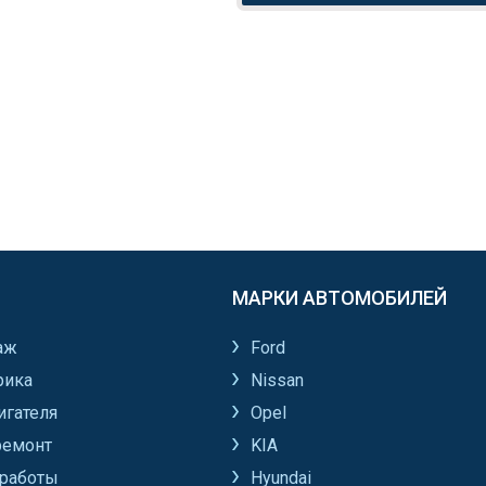
МАРКИ АВТОМОБИЛЕЙ
аж
Ford
рика
Nissan
игателя
Opel
ремонт
KIA
работы
Hyundai