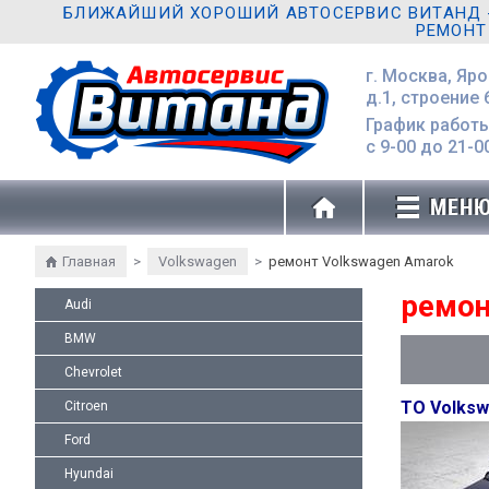
БЛИЖАЙШИЙ ХОРОШИЙ АВТОСЕРВИС ВИТАНД - 
РЕМОНТ
г. Москва, Яр
д.1, строение 
График работы
с 9-00 до 21-0
МЕН
Главная
>
Volkswagen
>
ремонт Volkswagen Amarok
ремон
Audi
BMW
Chevrolet
ТО Volks
Citroen
Ford
Hyundai