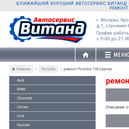
БЛИЖАЙШИЙ ХОРОШИЙ АВТОСЕРВИС ВИТАНД - 
РЕМОНТ
г. Москва, Яр
д.1, строение 
График работы
с 9-00 до 21-0
МЕН
Главная
>
Porsche
>
ремонт Porsche 718 Cayman
ремон
Audi
BMW
Chevrolet
Описание о
Citroen
Ford
Hyundai