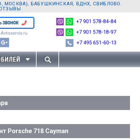
 МОСКВА), БАБУШКИНСКАЯ, ВДНХ, СВИБЛОВО.
 ОТЗЫВЫ
+7 901 578-84-84
Ь ЗВОНОК
+7 901 578-18-97
Avtoservis.ru
+7 495 651-60-13
ОБИЛЕЙ
ара
нт Porsche 718 Cayman