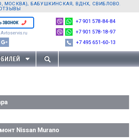
 МОСКВА), БАБУШКИНСКАЯ, ВДНХ, СВИБЛОВО.
 ОТЗЫВЫ
+7 901 578-84-84
Ь ЗВОНОК
+7 901 578-18-97
Avtoservis.ru
+7 495 651-60-13
ОБИЛЕЙ
ара
монт Nissan Murano