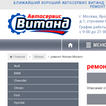
БЛИЖАЙШИЙ ХОРОШИЙ АВТОСЕРВИС ВИТАНД - 
РЕМОНТ
г. Москва, Яр
д.1, строение 
График работы
с 9-00 до 21-0
МЕН
Главная
>
Nissan
>
ремонт Nissan Murano
ремон
Audi
BMW
Chevrolet
Описание о
Citroen
Ford
Hyundai