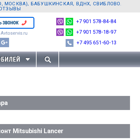
 МОСКВА), БАБУШКИНСКАЯ, ВДНХ, СВИБЛОВО.
 ОТЗЫВЫ
+7 901 578-84-84
Ь ЗВОНОК
+7 901 578-18-97
Avtoservis.ru
+7 495 651-60-13
ОБИЛЕЙ
ара
нт Mitsubishi Lancer