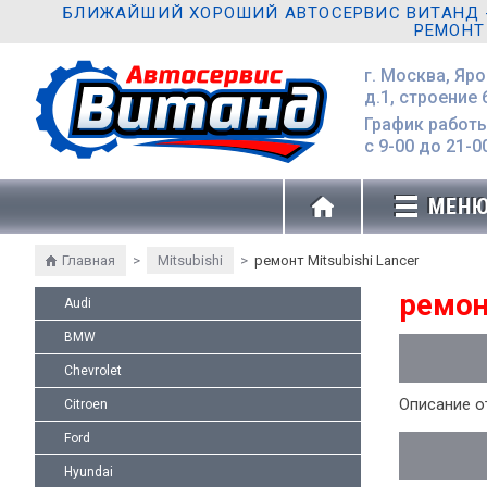
БЛИЖАЙШИЙ ХОРОШИЙ АВТОСЕРВИС ВИТАНД - 
РЕМОНТ
г. Москва, Яр
д.1, строение 
График работы
с 9-00 до 21-0
МЕН
Главная
>
Mitsubishi
>
ремонт Mitsubishi Lancer
ремон
Audi
BMW
Chevrolet
Описание о
Citroen
Ford
Hyundai