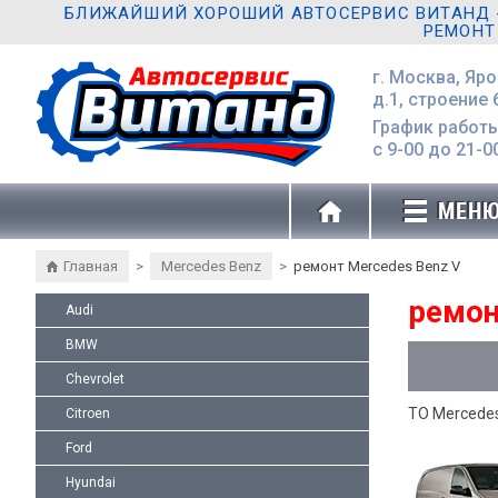
БЛИЖАЙШИЙ ХОРОШИЙ АВТОСЕРВИС ВИТАНД - 
РЕМОНТ
г. Москва, Яр
д.1, строение 
График работы
с 9-00 до 21-0
МЕН
Главная
>
Mercedes Benz
>
ремонт Mercedes Benz V
ремон
Audi
BMW
Chevrolet
ТО Mercede
Citroen
Ford
Hyundai