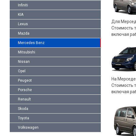
Infiniti
KIA
Для Мерседе
Lexus
Стоимость т
Mazda
включая раб
Mercedes Benz
Mitsubishi
Nissan
Opel
На Мерседес
Peugeot
Стоимость т
Porsche
включая раб
Renault
Skoda
Toyota
Volkswagen