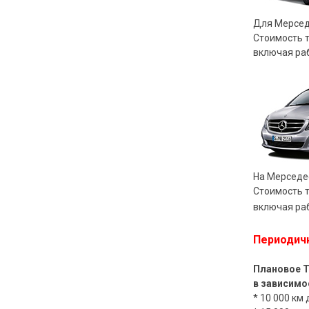
Для Мерсед
Стоимость т
включая раб
На Мерседес
Стоимость т
включая раб
Периодичн
Плановое 
в зависимо
* 10 000 км