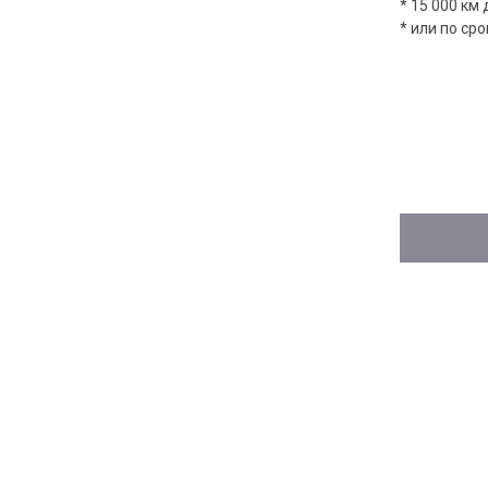
* 15 000 км
* или по ср