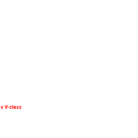
es
V-class