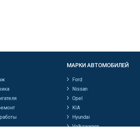
МАРКИ АВТОМОБИЛЕЙ
аж
Ford
рика
Nissan
игателя
Opel
ремонт
KIA
работы
Hyundai
Volkswagen
Все марки автомобилей