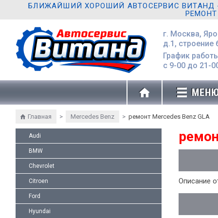
БЛИЖАЙШИЙ ХОРОШИЙ АВТОСЕРВИС ВИТАНД - 
РЕМОНТ
г. Москва, Яр
д.1, строение 
График работы
с 9-00 до 21-0
МЕН
Главная
>
Mercedes Benz
>
ремонт Mercedes Benz GLA
ремон
Audi
BMW
Chevrolet
Описание о
Citroen
Ford
Hyundai