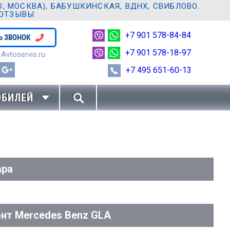
 МОСКВА), БАБУШКИНСКАЯ, ВДНХ, СВИБЛОВО.
 ОТЗЫВЫ
+7 901 578-84-84
Ь ЗВОНОК
+7 901 578-18-97
Avtoservis.ru
+7 495 651-60-13
ОБИЛЕЙ
ара
нт Mercedes Benz GLA