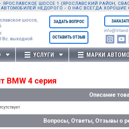
ЯРОСЛАВСКОЕ ШОССЕ 1 (ЯРОСЛАВСКИЙ РАЙОН, СВАО,
 АВТОМОБИЛЕЙ НЕДОРОГО - О НАС ВСЕГДА ХОРОШИЕ
ославское шоссе,
ЗАКАЗАТ
ЗАДАТЬ ВОПРОС
6
info@Vitand-
:
ОСТАВИТЬ ОТЗЫВ
0 Вc. выходной
Ю
УСЛУГИ
МАРКИ АВТОМ
т BMW 4 серия
Описание тов
тсутствует
Вопросы, Ответы, Отзывы о р