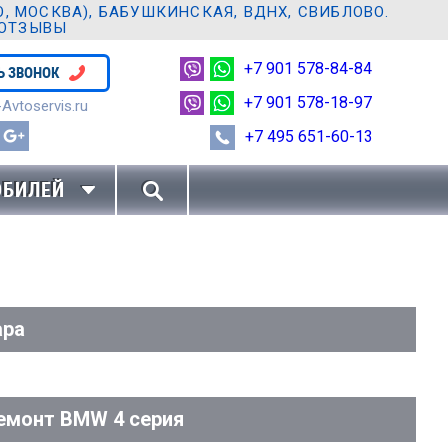
 МОСКВА), БАБУШКИНСКАЯ, ВДНХ, СВИБЛОВО.
 ОТЗЫВЫ
+7 901 578-84-84
Ь ЗВОНОК
+7 901 578-18-97
Avtoservis.ru
+7 495 651-60-13
ОБИЛЕЙ
ара
емонт BMW 4 серия